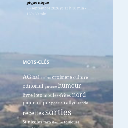
pique nique
26 septembre 2026
@
12 h 30 min
-
16 h 30 min
MOTS-CLÉS
AG
bal
croisiere
culture
beffroi
humour
editorial
garonne
nord
livre
loto
moules-frites
pique-nique
rallye
poésie
rando
sorties
recettes
St-nicolas
tarn
toulouse
théâtre