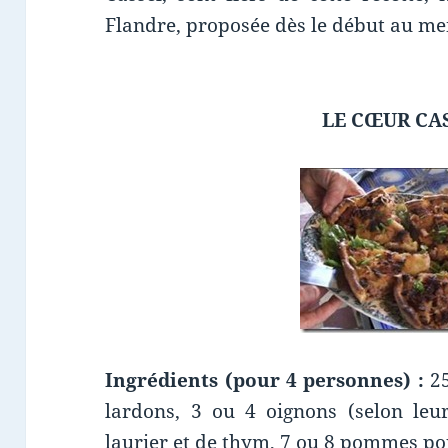
Flandre, proposée dès le début au me
LE CŒUR CA
Ingrédients
(pour 4 personnes)
:
25
lardons, 3 ou 4 oignons (selon leur
laurier et de thym, 7 ou 8 pommes pou