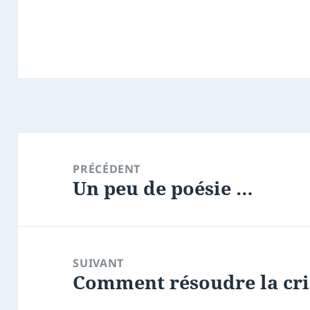
Navigation
de
PRÉCÉDENT
Un peu de poésie …
l’article
Article
précédent :
SUIVANT
Comment résoudre la cri
Article
suivant :