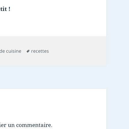
it !
Mots-
 de cuisine
recettes
clés
ier un commentaire.