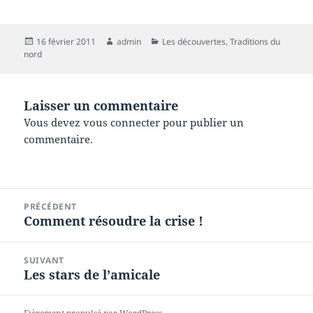
Publié
Auteur
Catégories
16 février 2011
admin
Les découvertes
,
Traditions du
le
nord
Laisser un commentaire
Vous devez
vous connecter
pour publier un
commentaire.
Navigation
PRÉCÉDENT
de
Comment résoudre la crise !
Article
l’article
précédent :
SUIVANT
Les stars de l’amicale
Article
suivant :