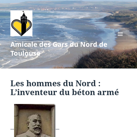
Amicale des Gars du Nord de
MENU
ET
Toulouse
WIDGETS
Les hommes du Nord :
L’inventeur du béton armé