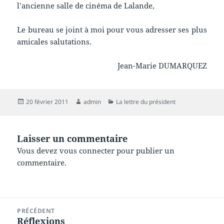
l’ancienne salle de cinéma de Lalande,
Le bureau se joint à moi pour vous adresser ses plus
amicales salutations.
Jean-Marie DUMARQUEZ
Publié
Auteur
Catégories
20 février 2011
admin
La lettre du président
le
Laisser un commentaire
Vous devez
vous connecter
pour publier un
commentaire.
Navigation
PRÉCÉDENT
de
Réflexions
Article