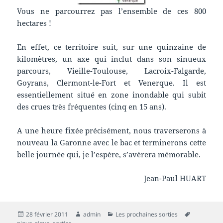
Vous ne parcourrez pas l’ensemble de ces 800
hectares !
En effet, ce territoire suit, sur une quinzaine de
kilomètres, un axe qui inclut dans son sinueux
parcours, Vieille-Toulouse, Lacroix-Falgarde,
Goyrans, Clermont-le-Fort et Venerque. Il est
essentiellement situé en zone inondable qui subit
des crues très fréquentes (cinq en 15 ans).
A une heure fixée précisément, nous traverserons à
nouveau la Garonne avec le bac et terminerons cette
belle journée qui, je l’espère, s’avèrera mémorable.
Jean-Paul HUART
Publié
Auteur
Catégories
Mots-
28 février 2011
admin
Les prochaines sorties
le
clés