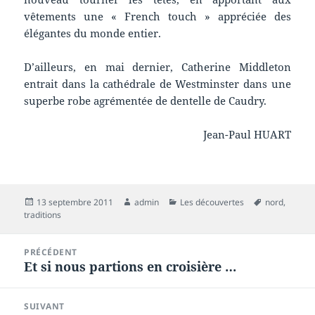
vêtements une « French touch » appréciée des
élégantes du monde entier.
D’ailleurs, en mai dernier, Catherine Middleton
entrait dans la cathédrale de Westminster dans une
superbe robe agrémentée de dentelle de Caudry.
Jean-Paul HUART
Publié
Auteur
Catégories
Mots-
13 septembre 2011
admin
Les découvertes
nord
,
le
clés
traditions
Navigation
PRÉCÉDENT
de
Et si nous partions en croisière …
Article
l’article
précédent :
SUIVANT