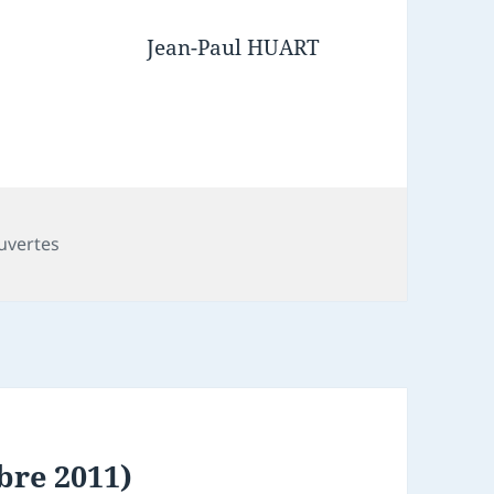
Jean-Paul HUART
es
uvertes
bre 2011)