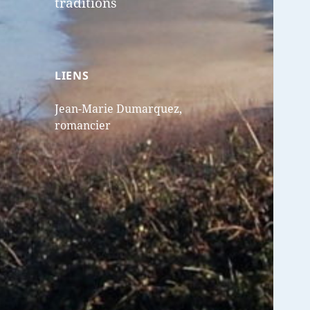
traditions
LIENS
Jean-Marie Dumarquez,
romancier