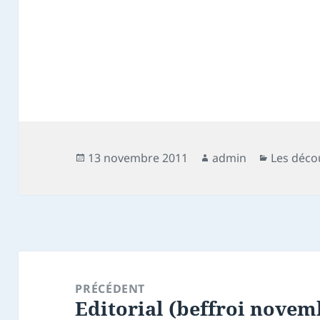
Publié
Auteur
Catégori
13 novembre 2011
admin
Les déco
le
Navigation
de
PRÉCÉDENT
Editorial (beffroi novem
l’article
Article