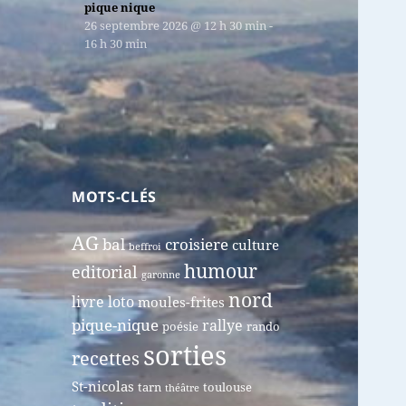
pique nique
26 septembre 2026
@
12 h 30 min
-
16 h 30 min
MOTS-CLÉS
AG
bal
croisiere
culture
beffroi
humour
editorial
garonne
nord
livre
loto
moules-frites
pique-nique
rallye
poésie
rando
sorties
recettes
St-nicolas
tarn
toulouse
théâtre