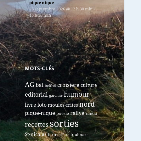
pique nique
26 septembre 2026
@
12 h 30 min
-
16 h 30 min
MOTS-CLÉS
AG
bal
croisiere
culture
beffroi
humour
editorial
garonne
nord
livre
loto
moules-frites
pique-nique
rallye
poésie
rando
sorties
recettes
St-nicolas
tarn
toulouse
théâtre