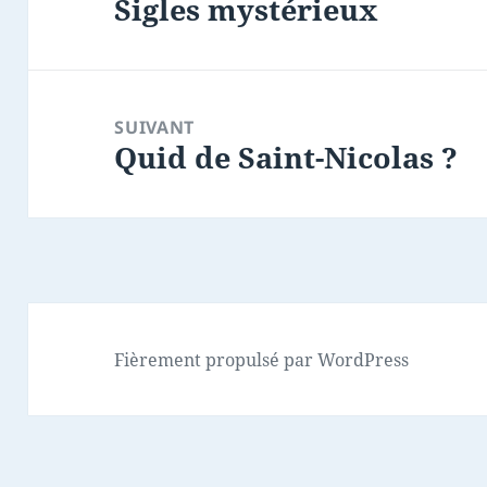
Sigles mystérieux
l’article
Article
précédent :
SUIVANT
Quid de Saint-Nicolas ?
Article
suivant :
Fièrement propulsé par WordPress