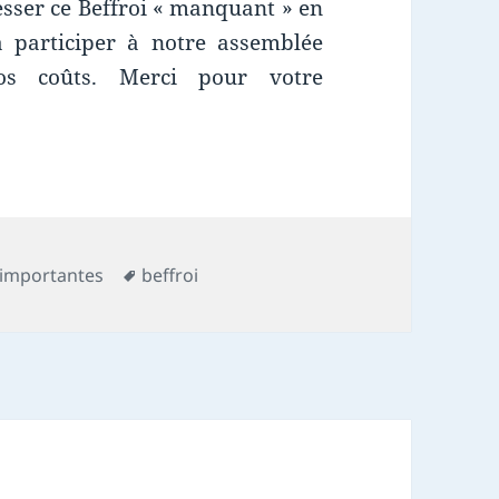
sser ce Beffroi « manquant » en
 participer à notre assemblée
os coûts. Merci pour votre
Mots-
 importantes
beffroi
clés