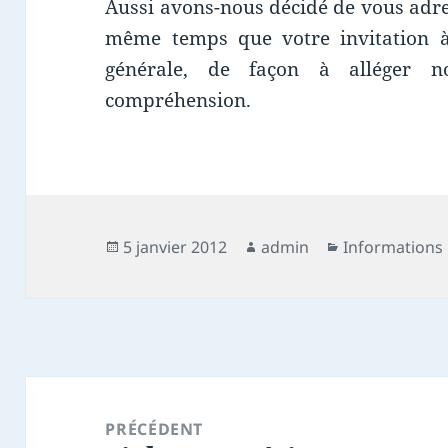
Aussi avons-nous décidé de vous adre
même temps que votre invitation à
générale, de façon à alléger n
compréhension.
Publié
Auteur
Catégories
5 janvier 2012
admin
Informations
le
Navigation
de
PRÉCÉDENT