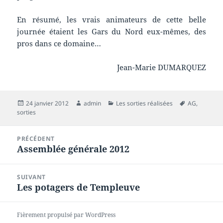
En résumé, les vrais animateurs de cette belle
journée étaient les Gars du Nord eux-mêmes, des
pros dans ce domaine…
Jean-Marie DUMARQUEZ
Publié
Auteur
Catégories
Mots-
24 janvier 2012
admin
Les sorties réalisées
AG
,
le
clés
sorties
Navigation
PRÉCÉDENT
de
Assemblée générale 2012
Article
l’article
précédent :
SUIVANT
Les potagers de Templeuve
Article
suivant :
Fièrement propulsé par WordPress