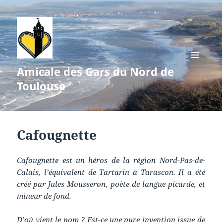
Amicale des Gars du Nord de
MENU
ET
Toulouse
WIDGETS
Cafougnette
Cafougnette
est un héros de la
région Nord-Pas-de-
Calais
, l’équivalent de
Tartarin
à
Tarascon
. Il a été
créé par
Jules Mousseron
,
poète
de langue picarde
, et
mineur de fond
.
D’où vient le nom ? Est-ce une pure invention issue de