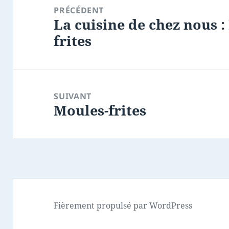
de
PRÉCÉDENT
La cuisine de chez nous 
l’article
Article
frites
précédent :
SUIVANT
Moules-frites
Article
suivant :
Fièrement propulsé par WordPress