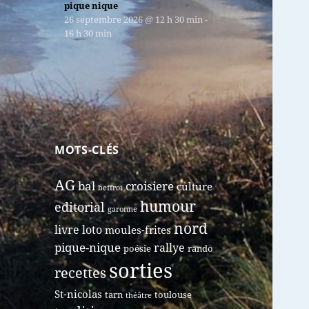
pique nique
26 septembre 2026
@
12 h 30 min
-
16 h 30 min
MOTS-CLÉS
AG
bal
croisiere
culture
beffroi
humour
editorial
garonne
nord
livre
loto
moules-frites
pique-nique
rallye
poésie
rando
sorties
recettes
St-nicolas
tarn
toulouse
théâtre