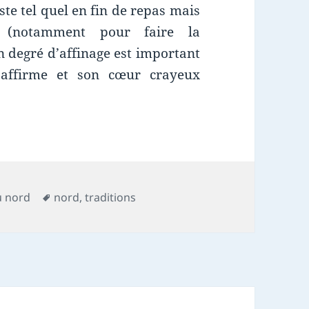
uste tel quel en fin de repas mais
e (notamment pour faire la
on degré d’affinage est important
s’affirme et son cœur crayeux
Mots-
u nord
nord
,
traditions
clés