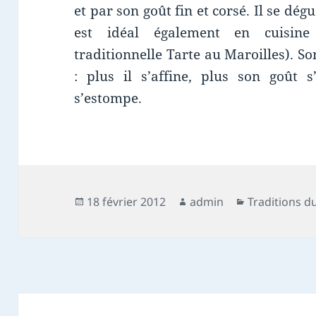
et par son goût fin et corsé. Il se dég
est idéal également en cuisin
traditionnelle Tarte au Maroilles). S
: plus il s’affine, plus son goût 
s’estompe.
Publié
Auteur
Catégories
18 février 2012
admin
Traditions d
le
Navigation