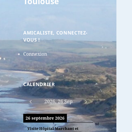
Toulouse
AMICALISTE, CONNECTEZ-
VOUS !
Connexion
CALENDRIER
2026, 26 Sep
26 septembre 2026
Visite Hôpital Marchant et