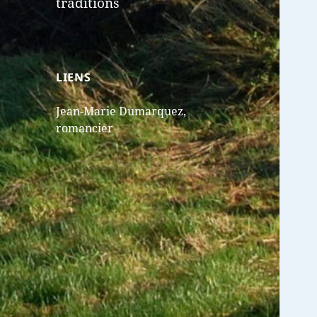
traditions
LIENS
Jean-Marie Dumarquez,
romancier