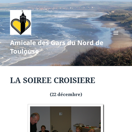
Amicale des Gars du Nord de
MENU
ET
Toulouse
WIDGETS
LA SOIREE CROISIERE
(22 décembre)