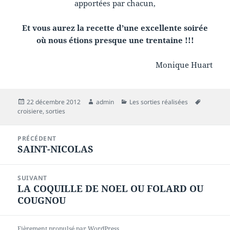
apportées par chacun,
Et vous aurez la recette d’une excellente soirée
où nous étions presque une trentaine !!!
Monique Huart
Publié
Auteur
Catégories
Mots-
22 décembre 2012
admin
Les sorties réalisées
le
clés
croisiere
,
sorties
Navigation
PRÉCÉDENT
de
SAINT-NICOLAS
Article
l’article
précédent :
SUIVANT
LA COQUILLE DE NOEL OU FOLARD OU
Article
COUGNOU
suivant :
Fièrement propulsé par WordPress