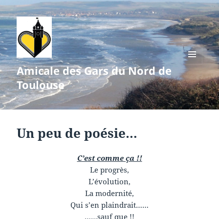
Amicale des Gars du Nord de
MENU
ET
Toulouse
WIDGETS
Un peu de poésie…
C’est comme ça !!
Le progrès,
L’évolution,
La modernité,
Qui s’en plaindrait……
……sauf que !!