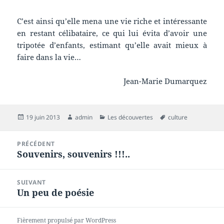
C’est ainsi qu’elle mena une vie riche et intéressante
en restant célibataire, ce qui lui évita d’avoir une
tripotée d’enfants, estimant qu’elle avait mieux à
faire dans la vie…
Jean-Marie Dumarquez
Publié
Auteur
Catégories
Mots-
19 juin 2013
admin
Les découvertes
culture
le
clés
Navigation
PRÉCÉDENT
de
Souvenirs, souvenirs !!!..
Article
l’article
précédent :
SUIVANT
Un peu de poésie
Article
suivant :
Fièrement propulsé par WordPress