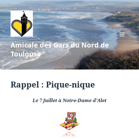
Amicale des Gars du Nord de
MENU
ET
Toulouse
WIDGETS
Rappel : Pique-nique
Le 7 Juillet
à Notre-Dame d’Alet