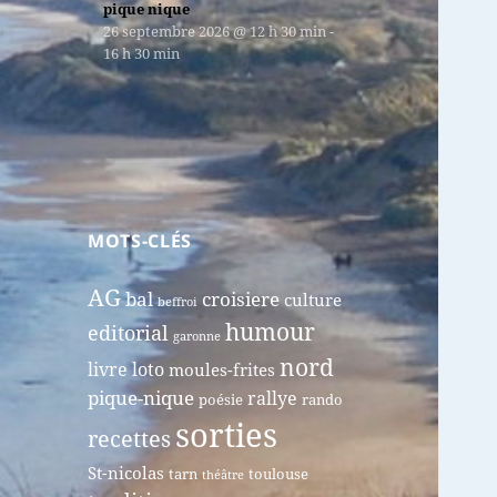
pique nique
26 septembre 2026
@
12 h 30 min
-
16 h 30 min
MOTS-CLÉS
AG
bal
croisiere
culture
beffroi
humour
editorial
garonne
nord
livre
loto
moules-frites
pique-nique
rallye
poésie
rando
sorties
recettes
St-nicolas
tarn
toulouse
théâtre