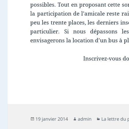
possibles. Tout en proposant cette sor
la participation de l’amicale reste r
peu les trente places, les derniers ins
particulier. Si nous dépassons le
envisagerons la location d’un bus à p
Inscrivez-vous do
Publié
Auteur
Catégories
19 janvier 2014
admin
La lettre du
le