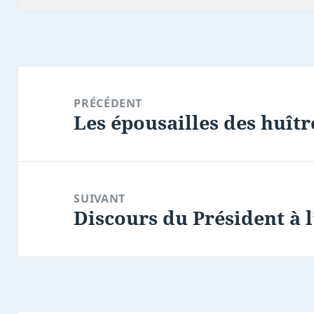
Navigation
de
PRÉCÉDENT
Les épousailles des huît
l’article
Article
précédent :
SUIVANT
Discours du Président à 
Article
suivant :