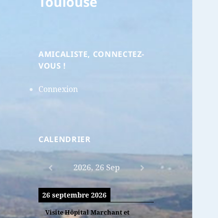
Toulouse
AMICALISTE, CONNECTEZ-
VOUS !
Connexion
CALENDRIER
2026, 26 Sep
26 septembre 2026
Visite Hôpital Marchant et