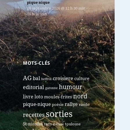
pique nique
26 septembre 2026
@
12 h 30 min
-
16 h 30 min
MOTS-CLÉS
AG
bal
croisiere
culture
beffroi
humour
editorial
garonne
nord
livre
loto
moules-frites
pique-nique
rallye
poésie
rando
sorties
recettes
St-nicolas
tarn
toulouse
théâtre