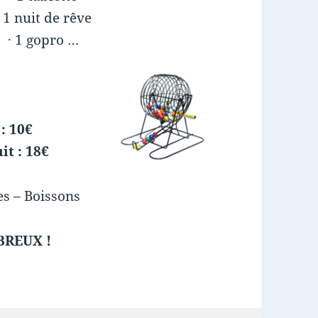
· 1 nuit de rêve
· 1 gopro …
 : 10€
it : 18€
es – Boissons
REUX !