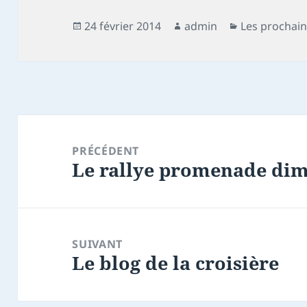
Publié
Auteur
Catégories
24 février 2014
admin
Les prochain
le
Navigation
de
PRÉCÉDENT
Le rallye promenade dim
l’article
Article
précédent :
SUIVANT
Le blog de la croisière
Article
suivant :