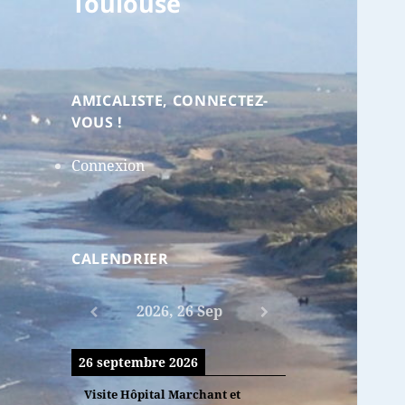
Toulouse
AMICALISTE, CONNECTEZ-
VOUS !
Connexion
CALENDRIER
2026, 26 Sep
26 septembre 2026
Visite Hôpital Marchant et