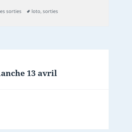
Mots-
es sorties
loto
,
sorties
clés
anche 13 avril