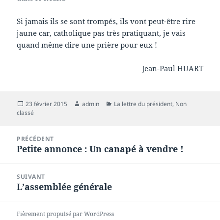
Si jamais ils se sont trompés, ils vont peut-être rire
jaune car, catholique pas très pratiquant, je vais
quand même dire une prière pour eux !
Jean-Paul HUART
Publié
Auteur
Catégories
23 février 2015
admin
La lettre du président
,
Non
le
classé
Navigation
PRÉCÉDENT
de
Petite annonce : Un canapé à vendre !
Article
l’article
précédent :
SUIVANT
L’assemblée générale
Article
suivant :
Fièrement propulsé par WordPress