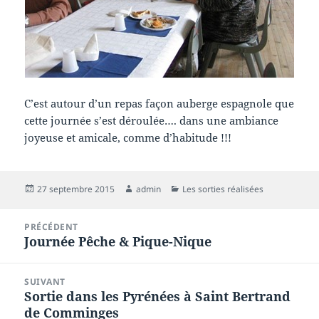
C’est autour d’un repas façon auberge espagnole que
cette journée s’est déroulée…. dans une ambiance
joyeuse et amicale, comme d’habitude !!!
Publié
Auteur
Catégories
27 septembre 2015
admin
Les sorties réalisées
le
Navigation
PRÉCÉDENT
de
Journée Pêche & Pique-Nique
Article
l’article
précédent :
SUIVANT
Sortie dans les Pyrénées à Saint Bertrand
Article
de Comminges
suivant :