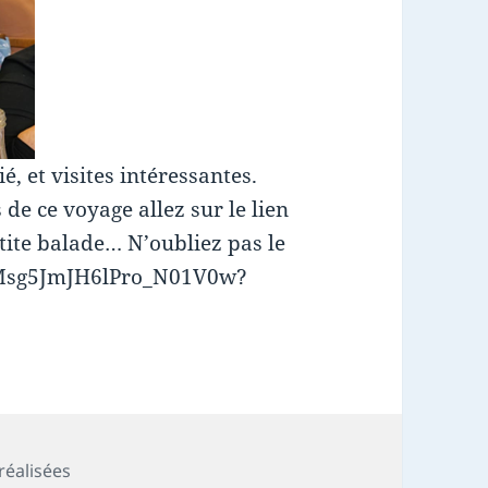
, et visites intéressantes.
de ce voyage allez sur le lien
tite balade… N’oubliez pas le
F5Msg5JmJH6lPro_N01V0w?
 réalisées