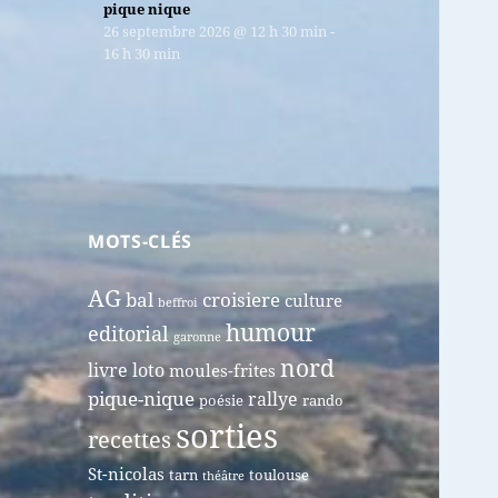
pique nique
26 septembre 2026
@
12 h 30 min
-
16 h 30 min
MOTS-CLÉS
AG
bal
croisiere
culture
beffroi
humour
editorial
garonne
nord
livre
loto
moules-frites
pique-nique
rallye
poésie
rando
sorties
recettes
St-nicolas
tarn
toulouse
théâtre