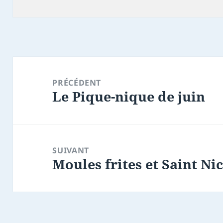
le
Navigation
de
PRÉCÉDENT
Le Pique-nique de juin
l’article
Article
précédent :
SUIVANT
Moules frites et Saint Ni
Article
suivant :