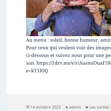
Au menu : soleil, bonne humeur, amitié
Pour ceux qui veulent voir des images 
ci-dessous et suivez nous pour une pe
son. https://1drv.ms/v/s!AusmiOua
e=kT1lOQ
Publié
Auteur
Catégories
14 octobre 2023
admin
Les sorties