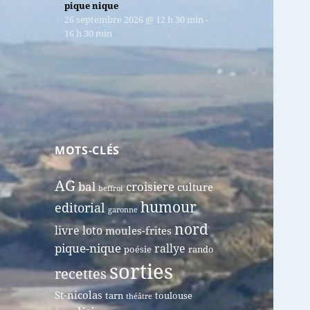
pique nique
26 septembre 2026
@
12 h 30 min
-
16 h 30 min
MOTS-CLÉS
AG
bal
croisiere
culture
beffroi
humour
editorial
garonne
nord
livre
loto
moules-frites
pique-nique
rallye
poésie
rando
sorties
recettes
St-nicolas
tarn
toulouse
théâtre