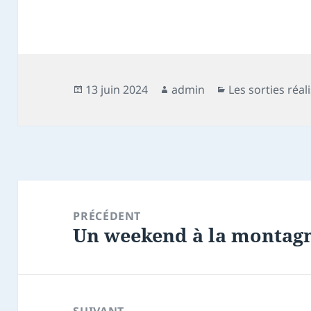
Publié
Auteur
Catégories
13 juin 2024
admin
Les sorties réal
le
Navigation
de
PRÉCÉDENT
Un weekend à la montag
l’article
Article
précédent :
SUIVANT