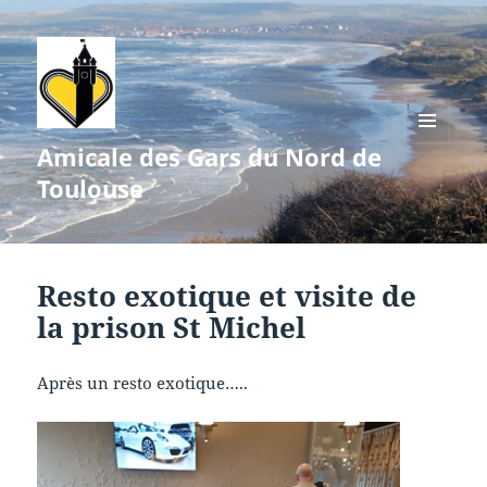
Amicale des Gars du Nord de
MENU
ET
Toulouse
WIDGETS
Resto exotique et visite de
la prison St Michel
Après un resto exotique…..