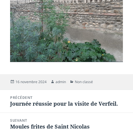
Publié
Auteur
Catégories
16 novembre 2024
admin
Non classé
le
Navigation
PRÉCÉDENT
de
Journée réussie pour la visite de Verfeil.
Article
l’article
précédent :
SUIVANT
Moules frites de Saint Nicolas
Article