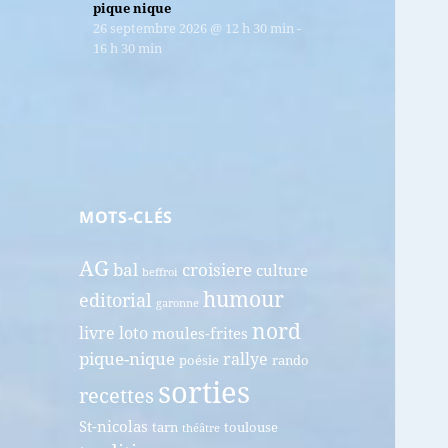
pique nique
26 septembre 2026
@
12 h 30 min
-
16 h 30 min
MOTS-CLÉS
AG
bal
croisiere
culture
beffroi
humour
editorial
garonne
nord
livre
loto
moules-frites
pique-nique
rallye
poésie
rando
sorties
recettes
St-nicolas
tarn
toulouse
théâtre