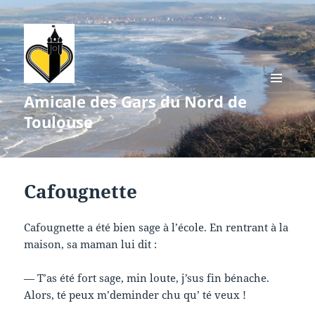
Amicale des Gars du Nord de
MENU
ET
Toulouse
WIDGETS
Cafougnette
Cafougnette a été bien sage à l’école. En rentrant à la
maison, sa maman lui dit :
— T’as été fort sage, min loute, j’sus fin bénache.
Alors, té peux m’deminder chu qu’ té veux !