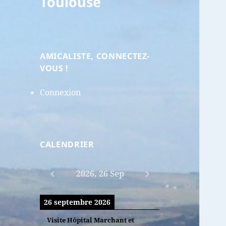
Toulouse
AMICALISTE, CONNECTEZ-
VOUS !
Connexion
CALENDRIER
2026, 26 Sep
26 septembre 2026
Visite Hôpital Marchant et