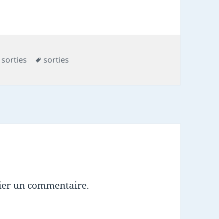
Mots-
 sorties
sorties
clés
ier un commentaire.