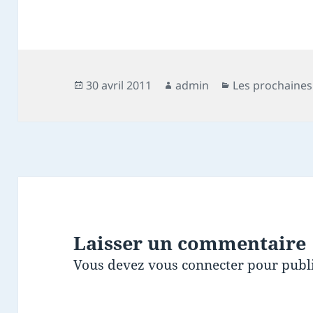
Publié
Auteur
Catégories
30 avril 2011
admin
Les prochaines
le
Laisser un commentaire
Vous devez
vous connecter
pour publ