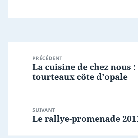
Navigation
de
PRÉCÉDENT
La cuisine de chez nous :
l’article
Article
tourteaux côte d’opale
précédent :
SUIVANT
Le rallye-promenade 201
Article
suivant :