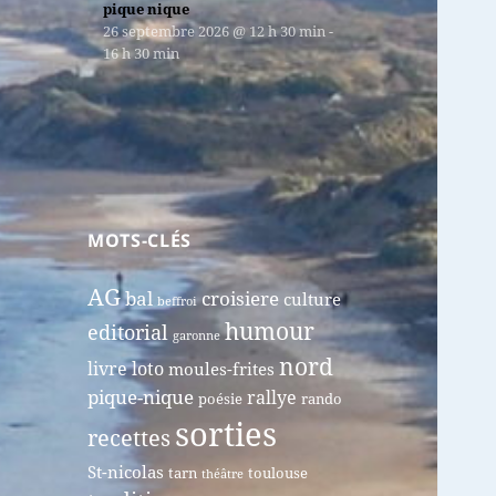
pique nique
26 septembre 2026
@
12 h 30 min
-
16 h 30 min
MOTS-CLÉS
AG
bal
croisiere
culture
beffroi
humour
editorial
garonne
nord
livre
loto
moules-frites
pique-nique
rallye
poésie
rando
sorties
recettes
St-nicolas
tarn
toulouse
théâtre