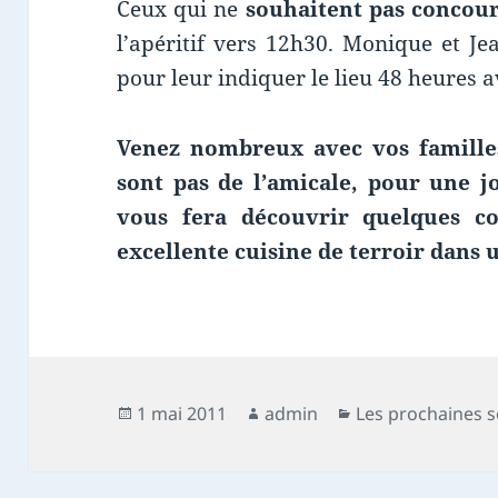
Ceux qui ne
souhaitent pas concour
l’apéritif vers 12h30. Monique et J
pour leur indiquer le lieu 48 heures a
Venez nombreux avec vos famill
sont pas de l’amicale, pour une
vous fera découvrir quelques c
excellente cuisine de terroir dans
Publié
Auteur
Catégories
1 mai 2011
admin
Les prochaines s
le