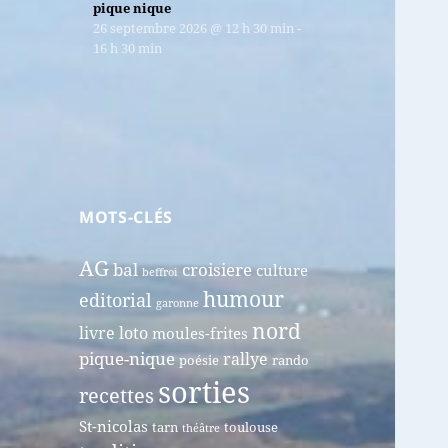
pique nique
26 septembre 2026
@
12 h 30 min
-
16 h 30 min
MOTS-CLÉS
AG
bal
croisiere
culture
beffroi
humour
editorial
garonne
nord
livre
loto
moules-frites
pique-nique
rallye
poésie
rando
sorties
recettes
St-nicolas
tarn
toulouse
théâtre