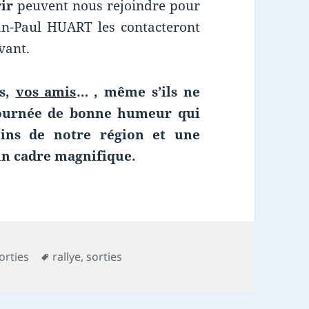
ir
peuvent nous rejoindre pour
ean-Paul HUART les contacteront
vant.
es,
vos amis
… , même s’ils ne
 journée de bonne humeur qui
oins de notre région et une
 un cadre magnifique.
Mots-
orties
rallye
,
sorties
clés