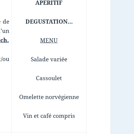
APERITIF
e de
DEGUSTATION…
’un
tch.
MENU
t/ou
Salade variée
Cassoulet
Omelette norvégienne
Vin et café compris