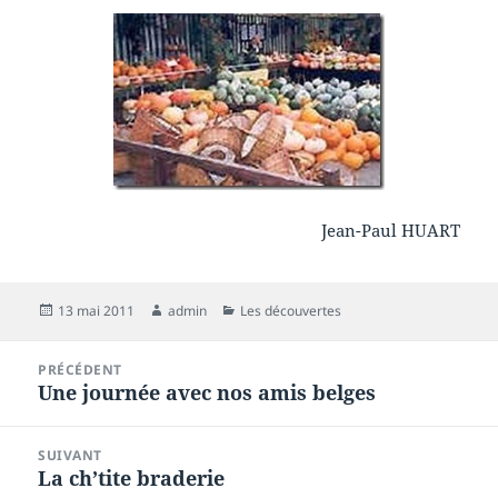
Jean-Paul HUART
Publié
Auteur
Catégories
13 mai 2011
admin
Les découvertes
le
Navigation
PRÉCÉDENT
de
Une journée avec nos amis belges
Article
l’article
précédent :
SUIVANT
La ch’tite braderie
Article