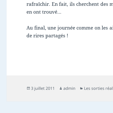
rafraîchir. En fait, ils cherchent des m
en ont trouvé…
Au final, une journée comme on les a
de rires partagés !
Publié
Auteur
Catégories
3 juillet 2011
admin
Les sorties réa
le