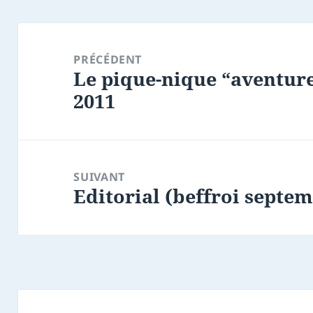
Navigation
de
PRÉCÉDENT
Le pique-nique “aventure
l’article
Article
2011
précédent :
SUIVANT
Editorial (beffroi septe
Article
suivant :