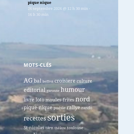
pique nique
26 septembre 2026
@
12 h 30 min
-
16 h 30 min
MOTS-CLÉS
AG
bal
croisiere
culture
beffroi
humour
editorial
garonne
nord
livre
loto
moules-frites
pique-nique
rallye
poésie
rando
sorties
recettes
St-nicolas
tarn
toulouse
théâtre