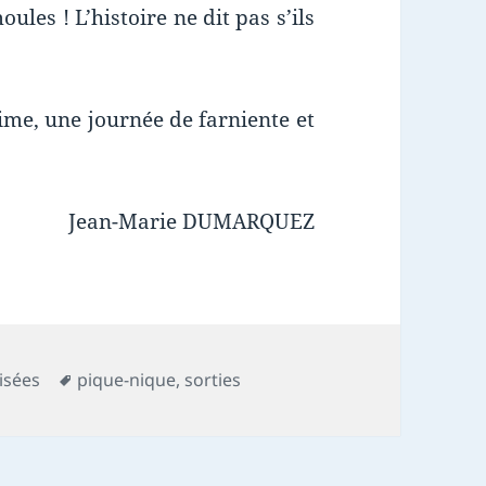
oules ! L’histoire ne dit pas s’ils
ime, une journée de farniente et
Jean-Marie DUMARQUEZ
Mots-
lisées
pique-nique
,
sorties
clés