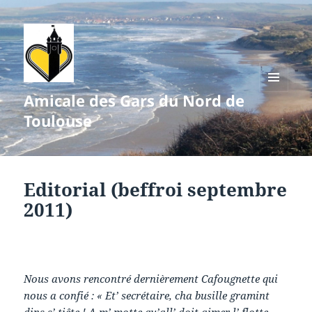
Amicale des Gars du Nord de
MENU
ET
Toulouse
WIDGETS
Editorial (beffroi septembre
2011)
Nous avons rencontré dernièrement Cafougnette qui
nous a confié : « Et’ secrétaire, cha busille gramint