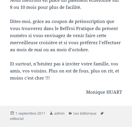
Nous mettrons en place un paiement échelonné sur
8 ou 10 mois pour plus de facilité.
Dites-moi, grâce au coupon de préinscription que
vous trouverez dans le Beffroi Pratique du présent
numéro si vous envisagez de venir faire cette
merveilleuse croisière et si vous préférez l’effectuer
au mois de mai ou au mois d’octobre.
Et surtout, n’hésitez pas à inviter votre famille, vos
amis, vos voisins. Plus on est de fous, plus on rit, et
moins c’est cher !!!
Monique HUART
Publié
Auteur
Catégories
Mots-
1 septembre 2011
admin
Les éditoriaux
le
clés
editorial
Navigation