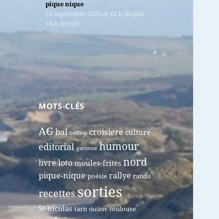
pique nique
26 septembre 2026
@
12 h 30 min
-
16 h 30 min
MOTS-CLÉS
AG
bal
croisiere
culture
beffroi
humour
editorial
garonne
nord
livre
loto
moules-frites
pique-nique
rallye
poésie
rando
sorties
recettes
St-nicolas
tarn
toulouse
théâtre