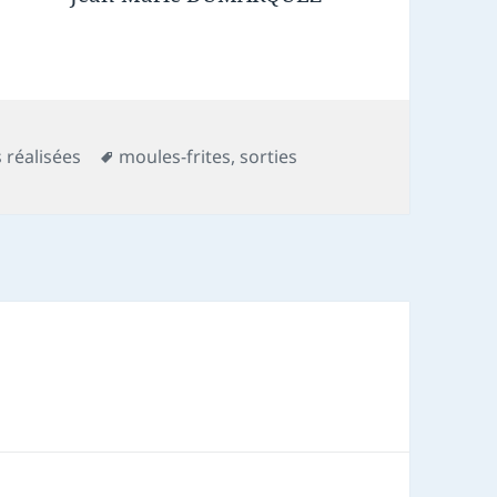
s
Mots-
s réalisées
moules-frites
,
sorties
clés