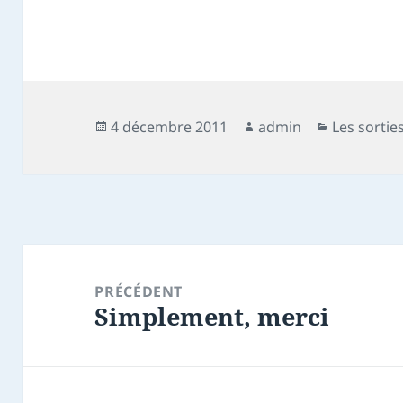
Publié
Auteur
Catégorie
4 décembre 2011
admin
Les sortie
le
Navigation
de
PRÉCÉDENT
Simplement, merci
l’article
Article
précédent :