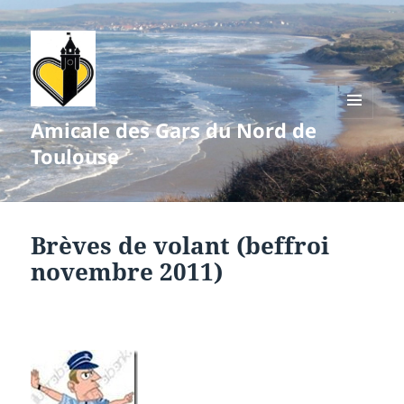
Amicale des Gars du Nord de
MENU
ET
Toulouse
WIDGETS
Brèves de volant (beffroi
novembre 2011)