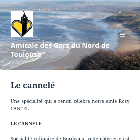
Amicale des Gars du Nord de
MENU
ET
Toulouse
WIDGETS
Le cannelé
Une spécialité qui a rendu célèbre notre amie Rosy
CANCEL…
LE CANNELE
Spécialité culinaire de Bordeaux, cette pâtisserie est