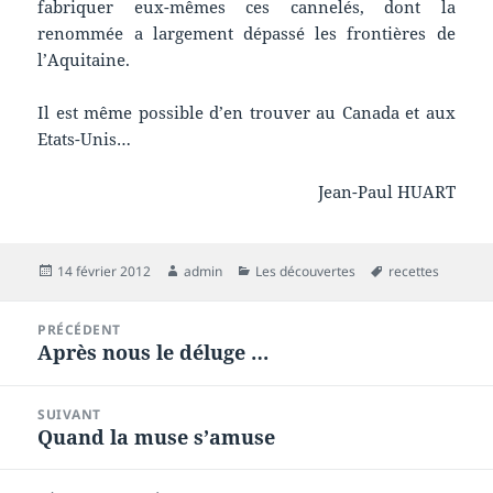
fabriquer eux-mêmes ces cannelés, dont la
renommée a largement dépassé les frontières de
l’Aquitaine.
Il est même possible d’en trouver au Canada et aux
Etats-Unis…
Jean-Paul HUART
Publié
Auteur
Catégories
Mots-
14 février 2012
admin
Les découvertes
recettes
le
clés
Navigation
PRÉCÉDENT
de
Après nous le déluge …
Article
l’article
précédent :
SUIVANT
Quand la muse s’amuse
Article
suivant :