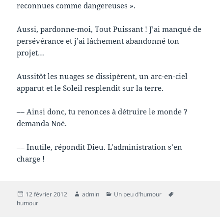
reconnues comme dangereuses ».
Aussi, pardonne-moi, Tout Puissant ! J’ai manqué de
persévérance et j’ai lâchement abandonné ton
projet…
Aussitôt les nuages se dissipèrent, un arc-en-ciel
apparut et le Soleil resplendit sur la terre.
–– Ainsi donc, tu renonces à détruire le monde ?
demanda Noé.
–– Inutile, répondit Dieu. L’administration s’en
charge !
Publié
Auteur
Catégories
Mots-
12 février 2012
admin
Un peu d'humour
le
clés
humour