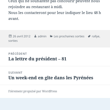
Ceux qui ne souhaitent pas concourir peuvent nous
rejoindre au restaurant à midi.
Nous les contacteront pour leur indiquer le lieu 48 h
avant.
Publié
Auteur
Catégories
Mots-
26 avril 2012
admin
Les prochaines sorties
rallye
,
le
clés
sorties
Navigation
PRÉCÉDENT
de
La lettre du président – 81
Article
l’article
précédent :
SUIVANT
Un week-end en gîte dans les Pyrénées
Article
suivant :
Fièrement propulsé par WordPress