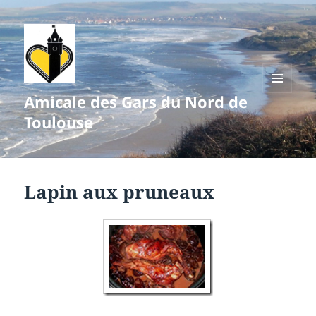
Amicale des Gars du Nord de
MENU
ET
Toulouse
WIDGETS
Lapin aux pruneaux