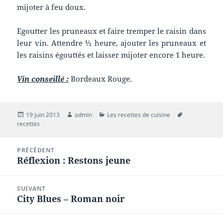
mijoter à feu doux.
Egoutter les pruneaux et faire tremper le raisin dans
leur vin. Attendre ½ heure, ajouter les pruneaux et
les raisins égouttés et laisser mijoter encore 1 heure.
Vin conseillé :
Bordeaux Rouge.
Publié
Auteur
Catégories
Mots-
19 juin 2013
admin
Les recettes de cuisine
le
clés
recettes
Navigation
PRÉCÉDENT
de
Réflexion : Restons jeune
Article
l’article
précédent :
SUIVANT
City Blues – Roman noir
Article
suivant :