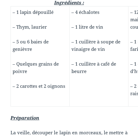
Ingrédients :
– 1 lapin dépouillé
– 4 échalotes
– 1
mai
– Thym, laurier
– 1 litre de vin
co
– 5 ou 6 baies de
– 1 cuillère à soupe de
– 1
genièvre
vinaigre de vin
far
– Quelques grains de
– 1 cuillère à café de
– 1
poivre
beurre
d’h
– 2 carottes et 2 oignons
– 2
rai
Préparation
La veille, découper le lapin en morceaux, le mettre à