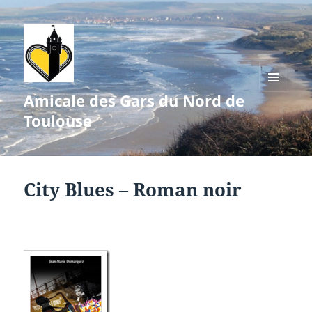
Amicale des Gars du Nord de
MENU
ET
Toulouse
WIDGETS
City Blues – Roman noir