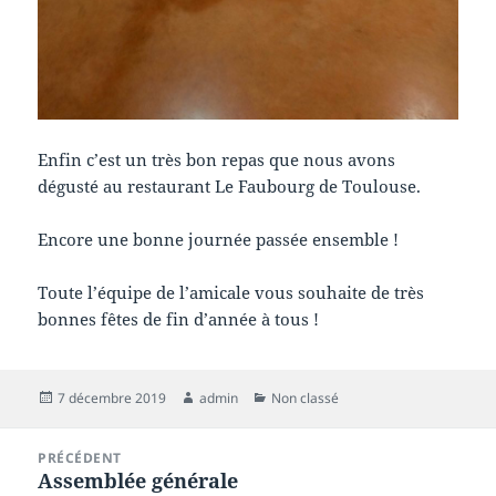
Enfin c’est un très bon repas que nous avons
dégusté au restaurant Le Faubourg de Toulouse.
Encore une bonne journée passée ensemble !
Toute l’équipe de l’amicale vous souhaite de très
bonnes fêtes de fin d’année à tous !
Publié
Auteur
Catégories
7 décembre 2019
admin
Non classé
le
Navigation
PRÉCÉDENT
de
Assemblée générale
Article
l’article