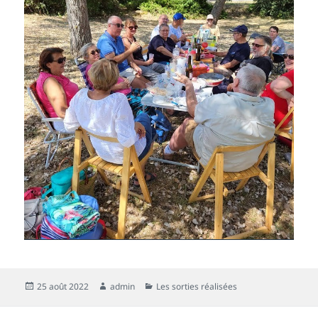
Publié
Auteur
Catégories
25 août 2022
admin
Les sorties réalisées
le
Navigation