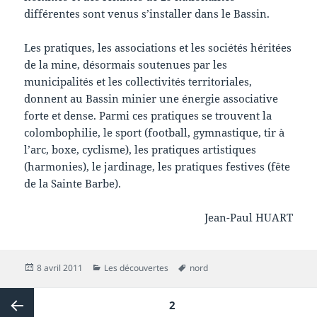
différentes sont venus s’installer dans le Bassin.
Les pratiques, les associations et les sociétés héritées
de la mine, désormais soutenues par les
municipalités et les collectivités territoriales,
donnent au Bassin minier une énergie associative
forte et dense. Parmi ces pratiques se trouvent la
colombophilie, le sport (football, gymnastique, tir à
l’arc, boxe, cyclisme), les pratiques artistiques
(harmonies), le jardinage, les pratiques festives (fête
de la Sainte Barbe).
Jean-Paul HUART
Publié
Catégories
Mots-
8 avril 2011
Les découvertes
nord
le
clés
Pagination
PAGE
2
des