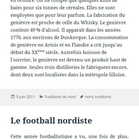
baies pour six tonnes de céréales. Elles ne sont
employées que pour leur parfum. La fabrication du
genièvre est proche de celle du Whisky. Le genièvre
contient 49 % d’alcool. Il apparaît dans les années
1770, aux environs de Dunkerque. La consommation
de genièvre en Artois et en Flandre a crû jusqu’au
ème
début du XX
siècle. Autrefois boisson de
l’ouvrier, le genièvre est devenu un produit haut de
gamme. Seules trois distilleries le fabriquent encore,
dont deux sont localisées dans la métropole lilloise.
Publié
Catégories
Mots-
9 juin 2011
Traditions du nord
nord
,
traditions
le
clés
Le football nordiste
Cette année footballistique a vu, une fois de plus,