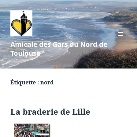
Amicale des Gars du Nord de
MENU
ET
Toulouse
WIDGETS
Étiquette :
nord
La braderie de Lille