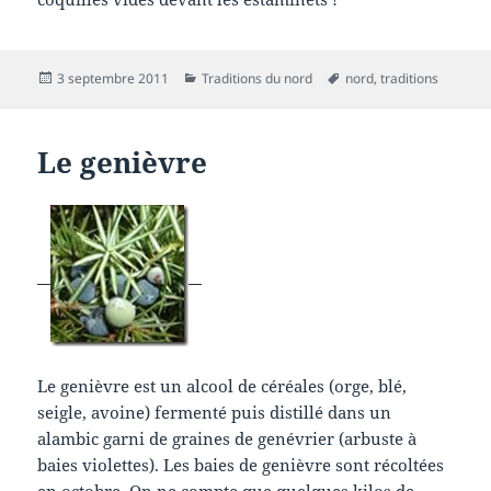
Publié
Catégories
Mots-
3 septembre 2011
Traditions du nord
nord
,
traditions
le
clés
Le genièvre
Le genièvre est un alcool de céréales (orge, blé,
seigle, avoine) fermenté puis distillé dans un
alambic garni de graines de genévrier (arbuste à
baies violettes). Les baies de genièvre sont récoltées
en octobre. On ne compte que quelques kilos de