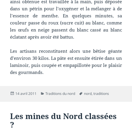
ainsi obtenue est travaillée à la main, puis déposée
dans un pétrin pour l’oxygéner et la mélanger à de
l’essence de menthe. En quelques minutes, sa
couleur passe du roux (sucre cuit) au blanc, comme
les œufs en neige passent du blanc cassé au blanc
éclatant après avoir été battus.
Les artisans reconstituent alors une bêtise géante
d’environ 30 kilos. La pâte est ensuite étirée dans un
laminoir, puis coupée et empapillotée pour le plaisir
des gourmands.
Publié
Catégories
Mots-
14 avril 2011
Traditions du nord
nord
,
traditions
le
clés
Les mines du Nord classées
?