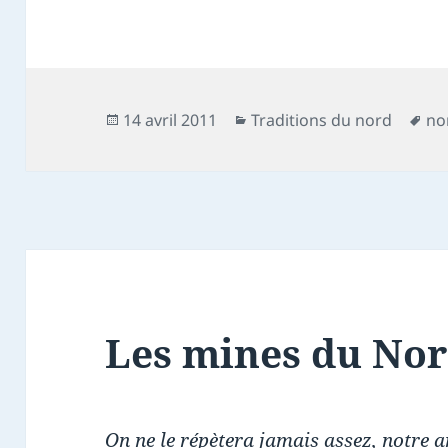
Publié
Catégories
Mo
14 avril 2011
Traditions du nord
no
le
clé
Les mines du Nor
On ne le répètera jamais assez, notre 