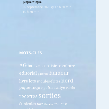
pique nique
26 septembre 2026
@
12 h 30 min
-
16 h 30 min
MOTS-CLÉS
AG
bal
croisiere
culture
beffroi
humour
editorial
garonne
nord
livre
loto
moules-frites
pique-nique
rallye
poésie
rando
sorties
recettes
St-nicolas
tarn
toulouse
théâtre