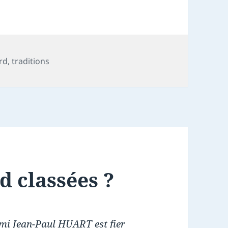
ts-
rd
,
traditions
s
d classées ?
ami Jean-Paul HUART est fier